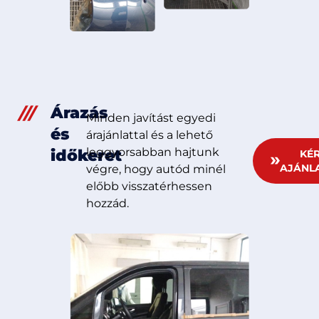
Árazás
Minden javítást egyedi
és
árajánlattal és a lehető
leggyorsabban hajtunk
időkeret
KÉ
AJÁNL
végre, hogy autód minél
előbb visszatérhessen
hozzád.