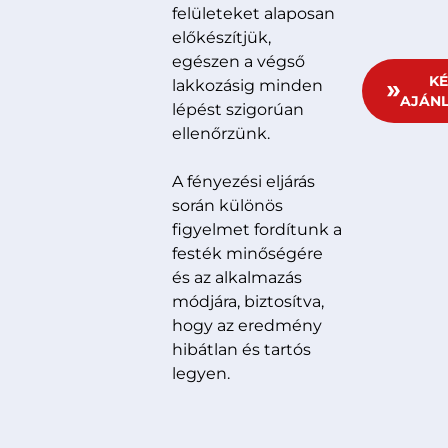
felületeket alaposan
előkészítjük,
egészen a végső
KÉ
lakkozásig minden
AJÁNL
lépést szigorúan
ellenőrzünk.
A fényezési eljárás
során különös
figyelmet fordítunk a
festék minőségére
és az alkalmazás
módjára, biztosítva,
hogy az eredmény
hibátlan és tartós
legyen.