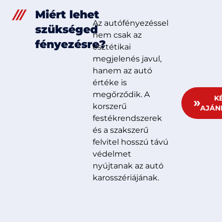
Miért lehet
Az autófényezéssel
szükséged
nem csak az
fényezésre?
esztétikai
megjelenés javul,
hanem az autó
értéke is
megőrződik. A
K
korszerű
AJÁN
festékrendszerek
és a szakszerű
felvitel hosszú távú
védelmet
nyújtanak az autó
karosszériájának.