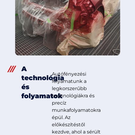
A
Autófényezési
technológia
folyamatunk a
és
legkorszerűbb
folyamatok
technológiákra és
precíz
munkafolyamatokra
épül. Az
előkészítéstől
kezdve, ahol a sérült