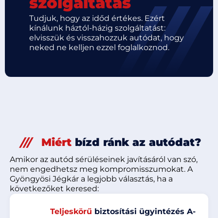
szolgáltatás
Tudjuk, hogy az időd értékes. Ezért
kínálunk háztól-házig szolgáltatást:
elvisszük és visszahozzuk autódat, hogy
neked ne kelljen ezzel foglalkoznod.
Miért
bízd ránk az autódat?
Amikor az autód sérüléseinek javításáról van szó,
nem engedhetsz meg kompromisszumokat. A
Gyöngyösi Jégkár a legjobb választás, ha a
következőket keresed:
Teljeskörű
biztosítási ügyintézés A-