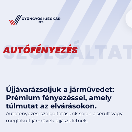
SZOLGÁLTA
AUTÓFÉNYEZÉS
Újjávarázsoljuk a járművedet:
Prémium fényezéssel, amely
túlmutat az elvárásokon.
Autófényezési szolgáltatásunk során a sérült vagy
megfakult járművek újjászületnek.