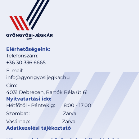
Elérhetőségeink:
Telefonszám:
+36 30 336 6665
E-mail:
info@gyongyosijegkar.hu
Cím:
4031 Debrecen, Bartók Béla út 61
Nyitvatartási idő:
Hétfőtől - Péntekig: 8:00 - 17:00
Szombat: Zárva
Vasárnap: Zárva
Adatkezelési tájékoztató