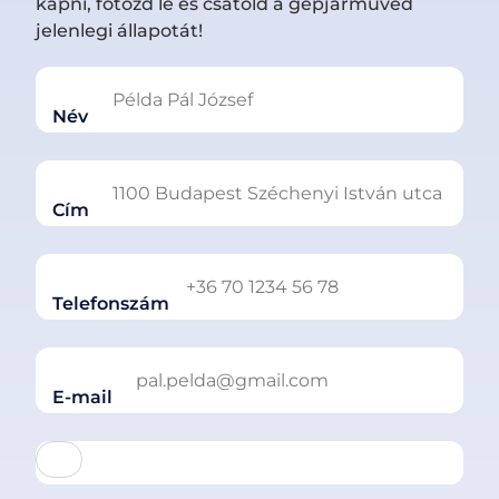
kapni, fotózd le és csatold a gépjárműved
jelenlegi állapotát!
Név
Cím
Telefonszám
E-mail